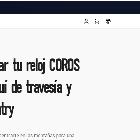
r tu reloj COROS
uí de travesía y
try
dentrarte en las montañas para una