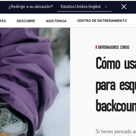
Estados Unidos (inglés)
¿Redirigir a su ubicación?
CENTRO DE ENTRENAMIENTO
TES
DESCUBRE
ASISTENCIA
ENTRENADORES COROS
Cómo usa
para esq
backcoun
Si tienes pensado a