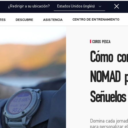
Estados Unidos (inglés)
¿Redirigir a su ubicación?
CENTRO DE ENTRENAMIENTO
TES
DESCUBRE
ASISTENCIA
COROS PESCA
Cómo co
NOMAD p
Señuelos
Domina cada jornad
para personalizar e