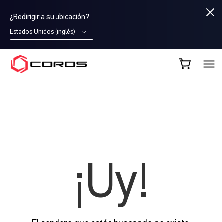
¿Redirigir a su ubicación?
Estados Unidos (inglés)
COROS ES
¡Uy!