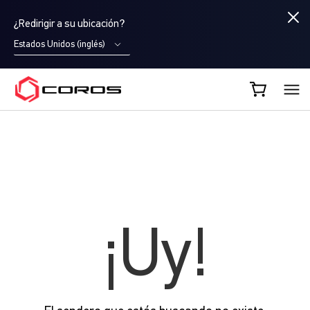
¿Redirigir a su ubicación?
Estados Unidos (inglés)
COROS ES
¡Uy!