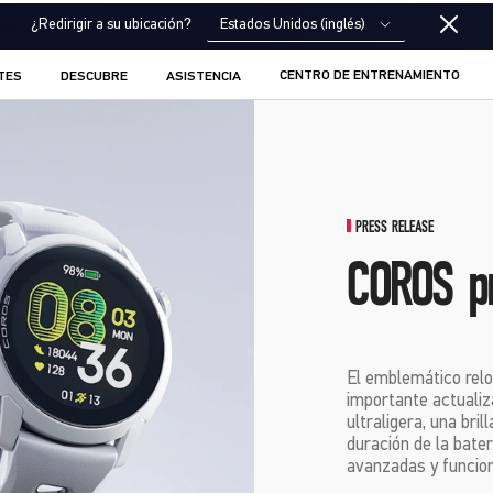
Estados Unidos (inglés)
¿Redirigir a su ubicación?
CENTRO DE ENTRENAMIENTO
TES
DESCUBRE
ASISTENCIA
PRESS RELEASE
COROS pr
El emblemático rel
importante actualiz
ultraligera, una br
duración de la bate
avanzadas y funcion